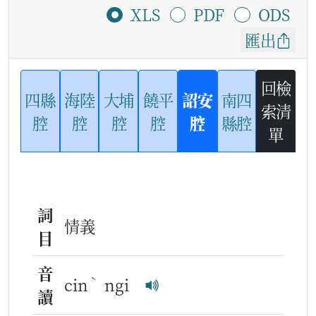
XLS
PDF
ODS
匯出
回檢
四縣
海陸
大埔
饒平
詔安
南四
索清
腔
腔
腔
腔
腔
縣腔
單
詞
情義
目
音
ˋ
cin
ngi
讀