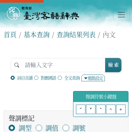
首頁
基本查詢
查詢結果列表
內文
檢 索
詞目音讀
對應國語
全文查詢
進階設定
聲調符號小鍵盤
ˊ
ˇ
ˋ
^
+
聲調標記
調型
調值
調號