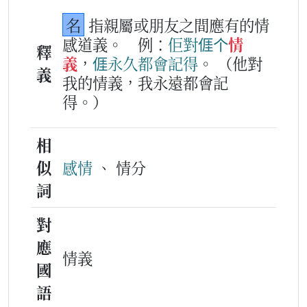
名
指親屬或朋友之間應有的情
感道義。
例：
佢
對
𠊎
个
情
釋
義
，
𠊎
永久
都會
記得
。
（他對
義
我的情義，我永遠都會記
得。）
相
似
感情
、 情分
詞
對
應
情義
國
語