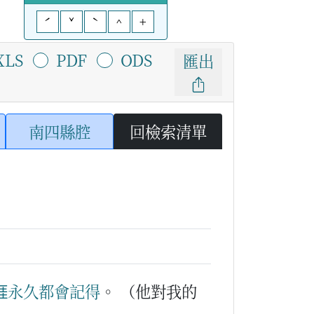
ˊ
ˇ
ˋ
^
+
XLS
PDF
ODS
匯出
南四縣腔
回檢索清單

永久
都會
記得
。
（他對我的