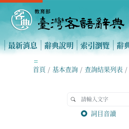
最新消息
辭典說明
索引瀏覽
辭
:::
首頁
基本查詢
查詢結果列表
詞目音讀