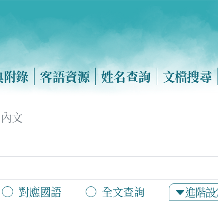
典附錄
客語資源
姓名查詢
文檔搜尋
內文
對應國語
全文查詢
進階設