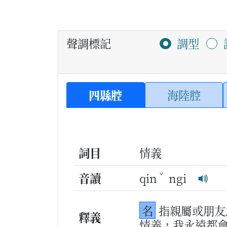
聲調標記
調型
四縣腔
海陸腔
詞目
情義
ˇ
音讀
qin
ngi
名
指親屬或朋友
釋義
情義，我永遠都