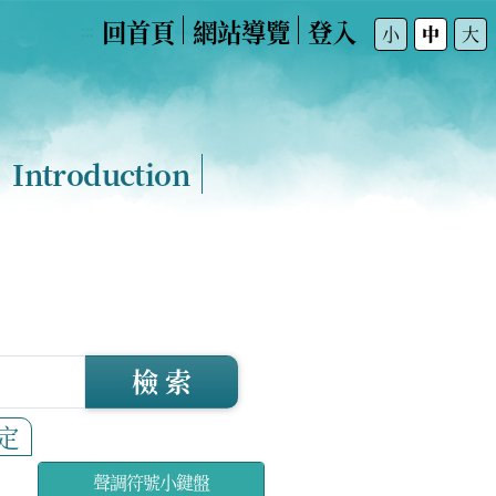
回首頁
網站導覽
登入
:::
小
中
大
Introduction
檢 索
定
聲調符號小鍵盤