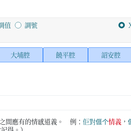
調值
調號
大埔腔
饒平腔
詔安腔
之間應有的情感道義。
例：
佢
對
𠊎
个
情義
，

會記得。）