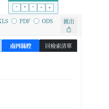
ˊ
ˇ
ˋ
^
+
XLS
PDF
ODS
匯出
南四縣腔
回檢索清單