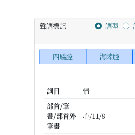
聲調標記
調型
四縣腔
海陸腔
詞目
情
部首/筆
畫/部首外
心/11/8
筆畫