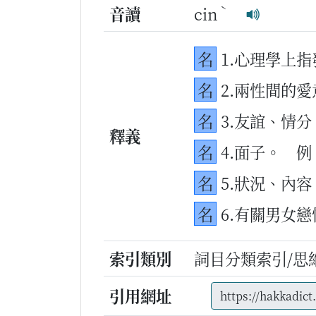
ˋ
音讀
cin
名
1.心理學上
名
2.兩性間的愛
名
3.友誼、情分
釋義
名
4.面子。
例
名
5.狀況、內容
名
6.有關男女
索引類別
詞目分類索引/思
引用網址