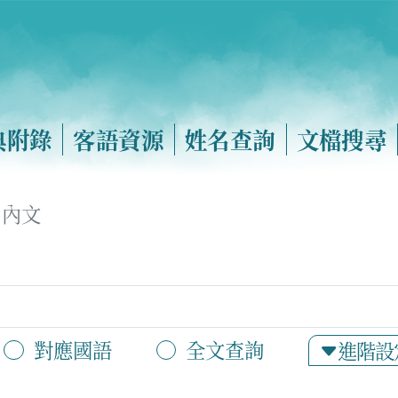
典附錄
客語資源
姓名查詢
文檔搜尋
內文
對應國語
全文查詢
進階設