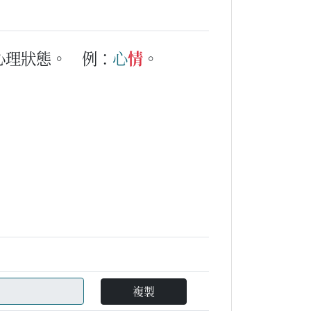
心理狀態。
例：
心
情
。
複製