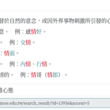
指發於自然的意念，或因外界事物刺激所引發的
意。
例：感
情
好
。
。
例：
交
情
。
：
情
面
。
。
例：
內
情
、
行
情
。
戀情的。
例：
情
哥（
情
郎
）。
維心態