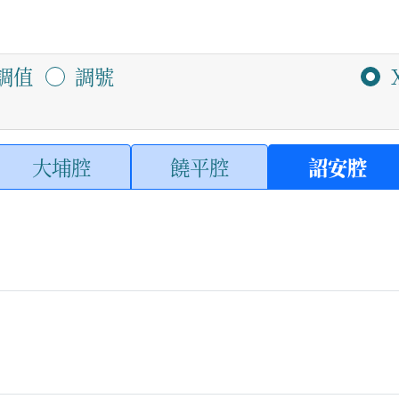
調值
調號
大埔腔
饒平腔
詔安腔