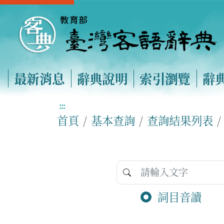
最新消息
辭典說明
索引瀏覽
辭
:::
首頁
基本查詢
查詢結果列表
詞目音讀