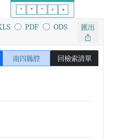
ˊ
ˇ
ˋ
^
+
XLS
PDF
ODS
匯出
南四縣腔
回檢索清單