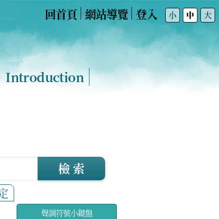
回首頁
網站導覽
登入
:::
小
中
大
Introduction
檢 索
定
聲調符號小鍵盤