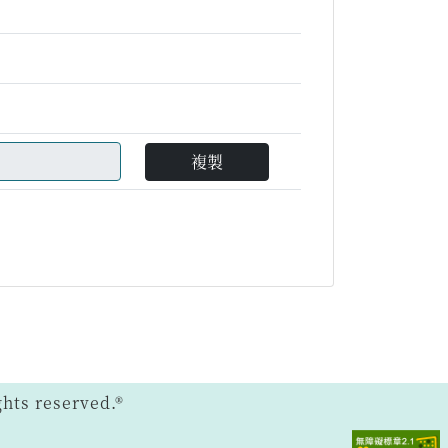
複製
ts reserved.®