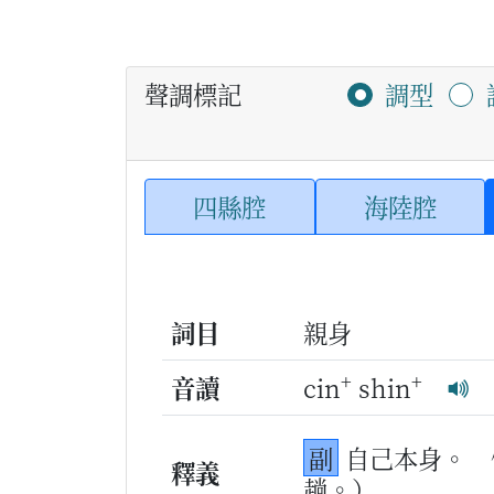
聲調標記
調型
四縣腔
海陸腔
詞目
親身
+
+
音讀
cin
shin
副
自己本身。
釋義
趟。）