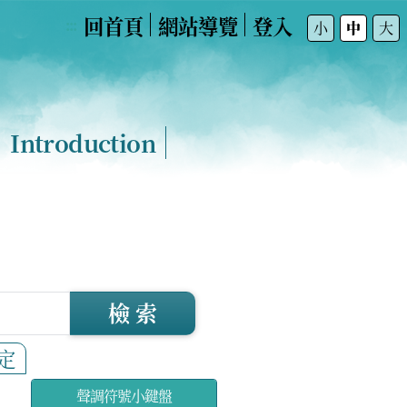
回首頁
網站導覽
登入
:::
小
中
大
Introduction
檢 索
定
聲調符號小鍵盤