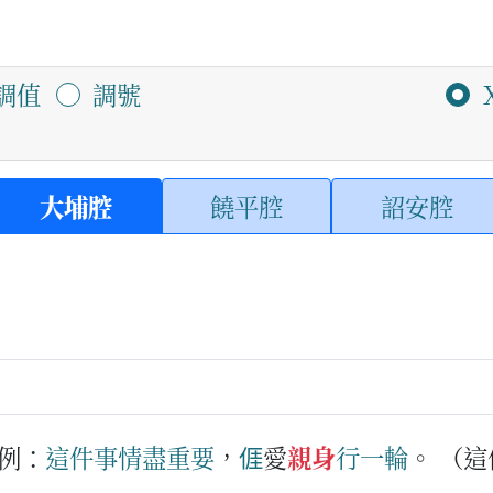
調值
調號
大埔腔
饒平腔
詔安腔
例：
這件
事情
盡
重要
，
𠊎
愛
親身
行
一
輪
。
（這