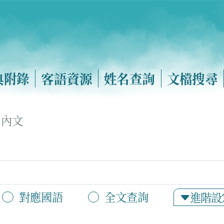
典附錄
客語資源
姓名查詢
文檔搜尋
內文
對應國語
全文查詢
進階設