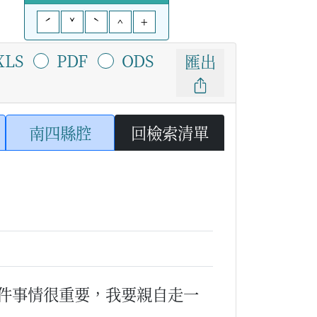
ˊ
ˇ
ˋ
^
+
XLS
PDF
ODS
匯出
南四縣腔
回檢索清單
件事情很重要，我要親自走一