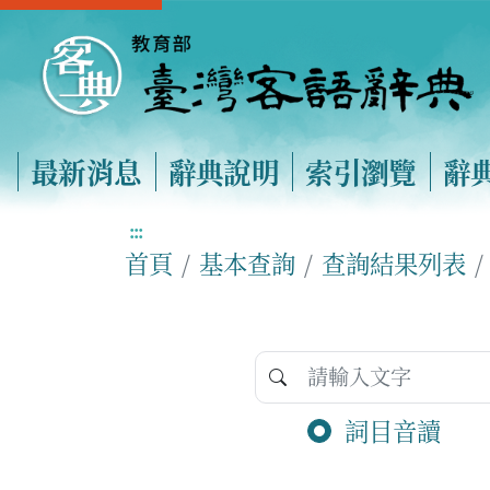
最新消息
辭典說明
索引瀏覽
辭
:::
首頁
基本查詢
查詢結果列表
詞目音讀