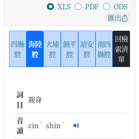
XLS
PDF
ODS
匯出
回檢
四縣
海陸
大埔
饒平
詔安
南四
索清
腔
腔
腔
腔
腔
縣腔
單
詞
親身
目
音
ˋ
ˋ
cin
shin
讀