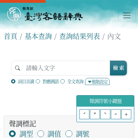
首頁
基本查詢
查詢結果列表
內文
檢 索
詞目音讀
對應國語
全文查詢
進階設定
聲調符號小鍵盤
ˊ
ˇ
ˋ
^
+
聲調標記
調型
調值
調號