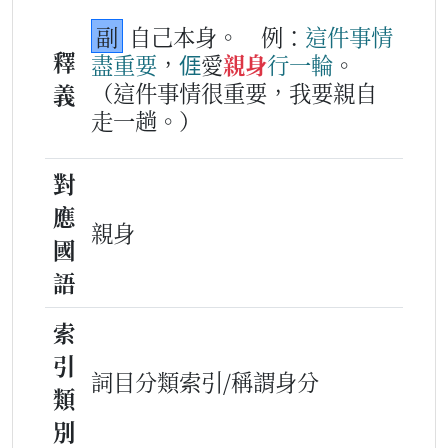
副
自己本身。
例：
這件
事情
釋
盡
重要
，
𠊎
愛
親身
行
一
輪
。
（這件事情很重要，我要親自
義
走一趟。）
對
應
親身
國
語
索
引
詞目分類索引/稱謂身分
類
別