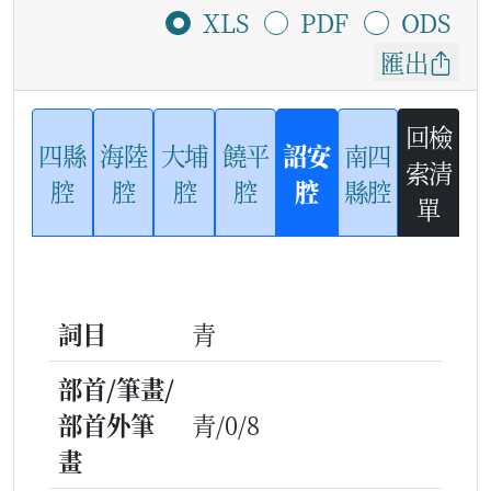
XLS
PDF
ODS
匯出
回檢
四縣
海陸
大埔
饒平
詔安
南四
索清
腔
腔
腔
腔
腔
縣腔
單
詞目
青
部首/筆畫/
部首外筆
青/0/8
畫