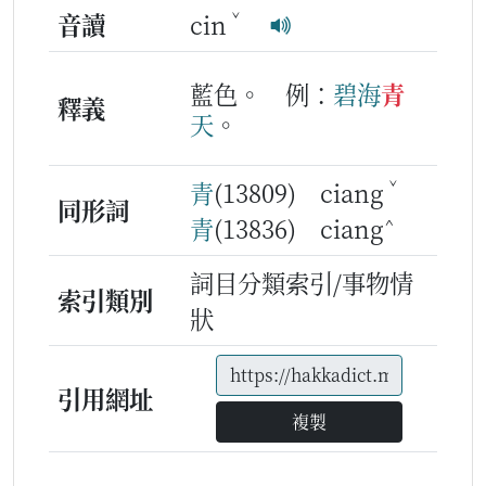
ˇ
音讀
cin
藍色。
例：
碧
海
青
釋義
天
。
ˇ
青
(13809) ciang
同形詞
^
青
(13836) ciang
詞目分類索引/事物情
索引類別
狀
引用網址
複製