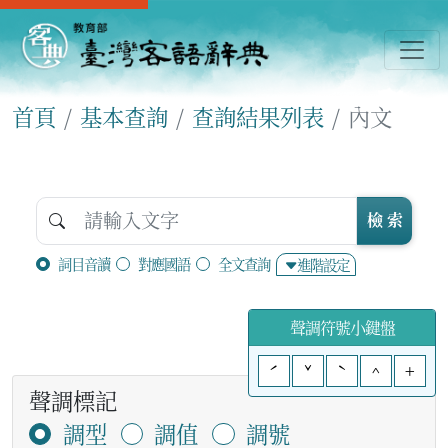
首頁
基本查詢
查詢結果列表
內文
檢 索
詞目音讀
對應國語
全文查詢
進階設定
聲調符號小鍵盤
ˊ
ˇ
ˋ
^
+
聲調標記
調型
調值
調號