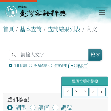
首頁
基本查詢
查詢結果列表
內文
檢 索
詞目音讀
對應國語
全文查詢
進階設定
聲調符號小鍵盤
ˊ
ˇ
ˋ
^
+
聲調標記
調型
調值
調號