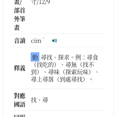
畫/
寸/12/9
部首
外筆
畫
ˋ
音讀
cim
動
尋找、探求。例：尋食
（找吃的）、尋無（找不
釋義
到）、尋味（探索玩味）、
尋上尋落（到處尋找）。
對應
找、尋
國語