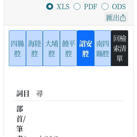
XLS
PDF
ODS
匯出
回檢
四縣
海陸
大埔
饒平
詔安
南四
索清
腔
腔
腔
腔
腔
縣腔
單
詞目
尋
部
首/
筆