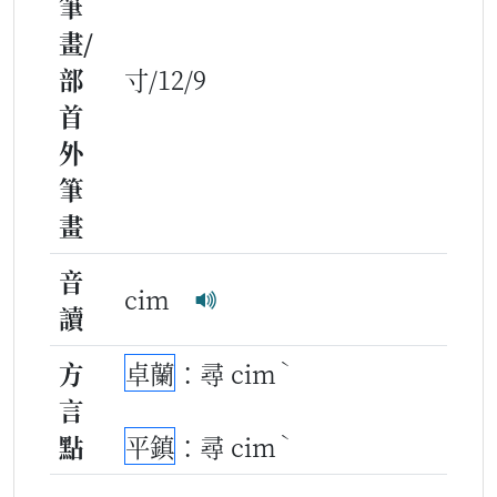
筆
畫/
部
寸/12/9
首
外
筆
畫
音
cim
讀
ˋ
方
卓蘭
：尋 cim
言
ˋ
點
平鎮
：尋 cim