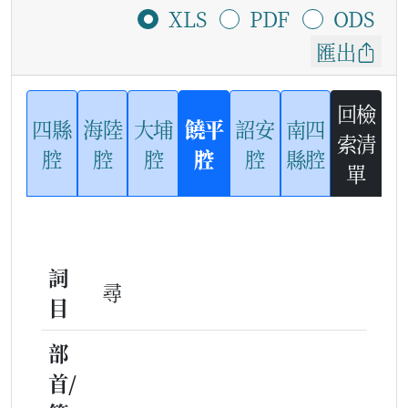
XLS
PDF
ODS
匯出
回檢
四縣
海陸
大埔
饒平
詔安
南四
索清
腔
腔
腔
腔
腔
縣腔
單
詞
尋
目
部
首/