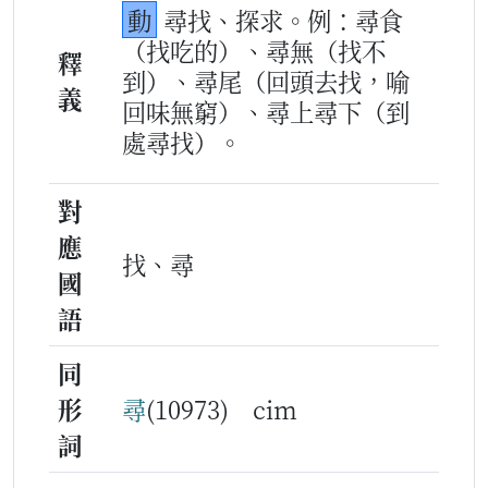
動
尋找、探求。例：尋食
（找吃的）、尋無（找不
釋
到）、尋尾（回頭去找，喻
義
回味無窮）、尋上尋下（到
處尋找）。
對
應
找、尋
國
語
同
形
尋
(10973) cim
詞