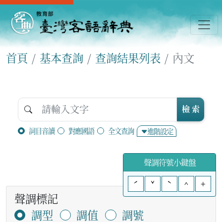
首頁
基本查詢
查詢結果列表
內文
檢 索
詞目音讀
對應國語
全文查詢
進階設定
聲調符號小鍵盤
ˊ
ˇ
ˋ
^
+
聲調標記
調型
調值
調號