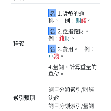
名
1.貨幣的通
稱。
例：
銅
錢
。
名
2.泛指錢財。
例：
錢
財
。
釋義
名
3.費用。
例：
車
錢
。
4.量詞。計算重量的
單位。
詞目分類索引/財經
索引類別
法政
詞目分類索引/量詞