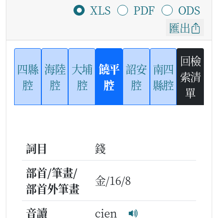
XLS
PDF
ODS
匯出
回檢
四縣
海陸
大埔
饒平
詔安
南四
索清
腔
腔
腔
腔
腔
縣腔
單
詞目
錢
部首/筆畫/
金/16/8
部首外筆畫
音讀
cien