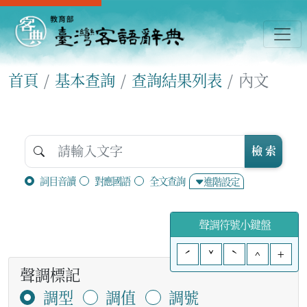
首頁
基本查詢
查詢結果列表
內文
檢 索
詞目音讀
對應國語
全文查詢
進階設定
聲調符號小鍵盤
ˊ
ˇ
ˋ
^
+
聲調標記
調型
調值
調號