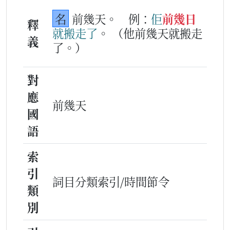
名
前幾天。
例：
佢
前幾日
釋
就
搬走
了
。
（他前幾天就搬走
義
了。）
對
應
前幾天
國
語
索
引
詞目分類索引/時間節令
類
別