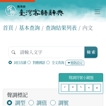
首頁
基本查詢
查詢結果列表
內文
檢 索
詞目音讀
對應國語
全文查詢
進階設定
聲調符號小鍵盤
ˊ
ˇ
ˋ
^
+
聲調標記
調型
調值
調號