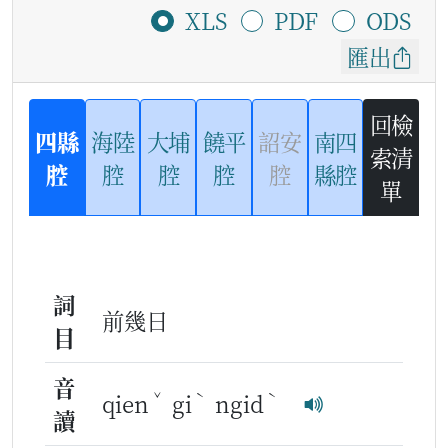
XLS
PDF
ODS
匯出
回檢
四縣
海陸
大埔
饒平
詔安
南四
索清
腔
腔
腔
腔
腔
縣腔
單
詞
前幾日
目
音
ˇ
ˋ
ˋ
qien
gi
ngid
讀