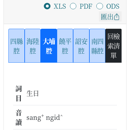
XLS
PDF
ODS
匯出
回檢
四縣
海陸
大埔
饒平
詔安
南四
索清
腔
腔
腔
腔
腔
縣腔
單
詞
生日
目
音
+
^
sang
ngid
讀