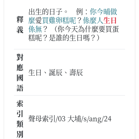
出生的日子。
例：
你
今
晡
做
釋
麼
愛
買
雞卵糕
呢
？
係
麼人
生日
係無
？
（你今天為什麼要買蛋
義
糕呢？是誰的生日嗎？）
對
應
生日、誕辰、壽辰
國
語
索
引
聲母索引/03 大埔/s/ang/24
類
別