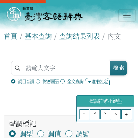
首頁
基本查詢
查詢結果列表
內文
檢 索
詞目音讀
對應國語
全文查詢
進階設定
聲調符號小鍵盤
ˊ
ˇ
ˋ
^
+
聲調標記
調型
調值
調號