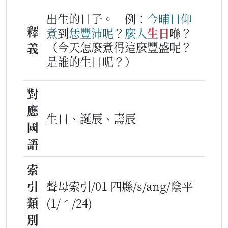
出生的日子。
例：
今晡日
仰
釋
煮
到
恁
豐沛
呢
？
麼人
生日
喺？
（今天怎麼煮得這麼豐盛呢？
義
是誰的生日呢？）
對
應
生日、誕辰、壽辰
國
語
索
引
聲母索引/01 四縣/s/ang/陰平
類
(1/ˊ/24)
別