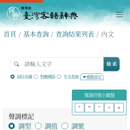
首頁
基本查詢
查詢結果列表
內文
檢 索
詞目音讀
對應國語
全文查詢
進階設定
聲調符號小鍵盤
ˊ
ˇ
ˋ
^
+
聲調標記
調型
調值
調號