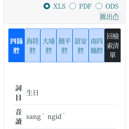
XLS
PDF
ODS
匯出
回檢
四縣
海陸
大埔
饒平
詔安
南四
索清
腔
腔
腔
腔
腔
縣腔
單
詞
生日
目
音
ˊ
ˋ
sang
ngid
讀