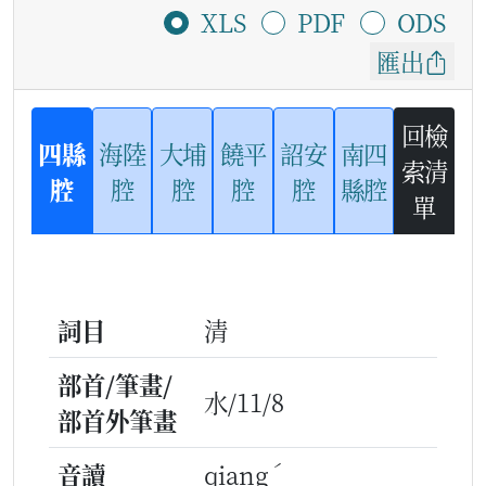
XLS
PDF
ODS
匯出
回檢
四縣
海陸
大埔
饒平
詔安
南四
索清
腔
腔
腔
腔
腔
縣腔
單
詞目
清
部首/筆畫/
水/11/8
部首外筆畫
ˊ
音讀
qiang