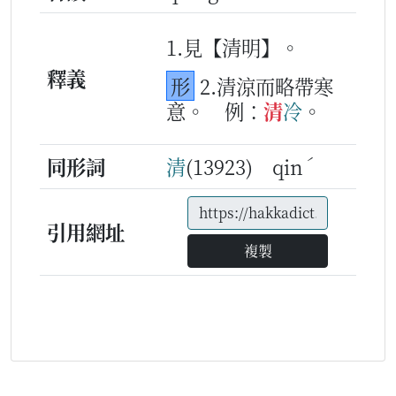
1.見【清明】。
釋義
形
2.清涼而略帶寒
意。
例：
清
冷
。
ˊ
同形詞
清
(13923) qin
引用網址
複製