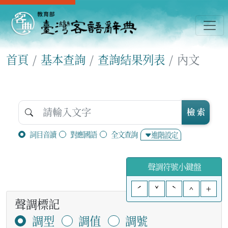
首頁
基本查詢
查詢結果列表
內文
檢 索
詞目音讀
對應國語
全文查詢
進階設定
聲調符號小鍵盤
ˊ
ˇ
ˋ
^
+
聲調標記
調型
調值
調號