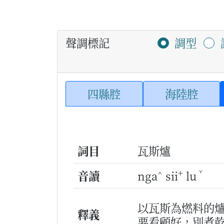
聲調標記
調型
四縣腔
海陸腔
詞目
瓦斯爐
^
+
ˇ
音讀
nga
sii
lu
以瓦斯為燃料的
釋義
要看顧好，別煮