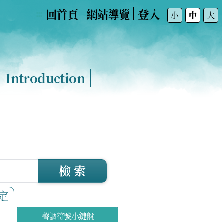
回首頁
網站導覽
登入
:::
小
中
大
Introduction
檢 索
定
聲調符號小鍵盤