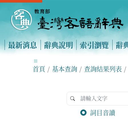
最新消息
辭典說明
索引瀏覽
辭
:::
首頁
基本查詢
查詢結果列表
詞目音讀