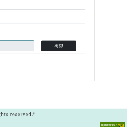
複製
ts reserved.®