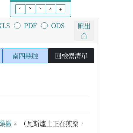
ˊ
ˇ
ˋ
^
+
XLS
PDF
ODS
匯出
南四縣腔
回檢索清單
燥撇
。
（瓦斯爐上正在煎藥，