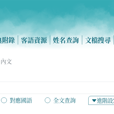
典附錄
客語資源
姓名查詢
文檔搜尋
內文
對應國語
全文查詢
進階設