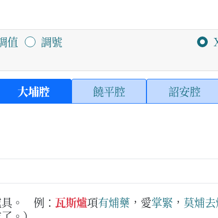
調值
調號
大埔腔
饒平腔
詔安腔
爐具。
例：
瓦斯爐
項
有
烳藥
，愛
掌緊
，
莫
烳
去
乾了。）