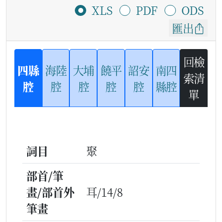
XLS
PDF
ODS
匯出
回檢
四縣
海陸
大埔
饒平
詔安
南四
索清
腔
腔
腔
腔
腔
縣腔
單
詞目
聚
部首/筆
畫/部首外
耳/14/8
筆畫