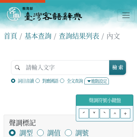
首頁
基本查詢
查詢結果列表
內文
檢 索
詞目音讀
對應國語
全文查詢
進階設定
聲調符號小鍵盤
ˊ
ˇ
ˋ
^
+
聲調標記
調型
調值
調號