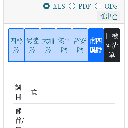
XLS
PDF
ODS
匯出
回檢
四縣
海陸
大埔
饒平
詔安
南四
索清
腔
腔
腔
腔
腔
縣腔
單
詞
賁
目
部
首/