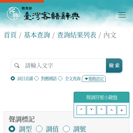
首頁
基本查詢
查詢結果列表
內文
檢 索
詞目音讀
對應國語
全文查詢
進階設定
聲調符號小鍵盤
ˊ
ˇ
ˋ
^
+
聲調標記
調型
調值
調號