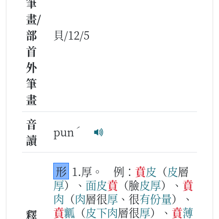
筆
畫/
部
貝/12/5
首
外
筆
畫
音
ˊ
pun
讀
形
1.厚。
例：
賁
皮
（
皮
層
厚
）、
面皮
賁
（臉
皮
厚
）、
賁
肉
（
肉
層很
厚
、很
有份
量
）、
賁
瓤
（
皮
下
肉
層很
厚
）、
賁
薄
釋