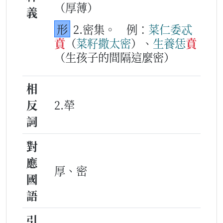
（厚薄）
義
形
2.密集。
例：
菜仁
委
忒
賁
（
菜籽
撒
太
密
）、
生養
恁
賁
（生孩子的間隔這麼密）
相
反
2.犖
詞
對
應
厚、密
國
語
引