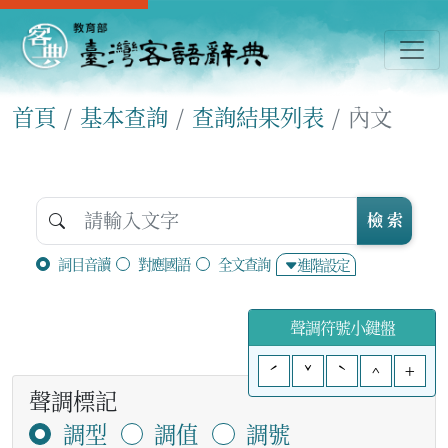
首頁
基本查詢
查詢結果列表
內文
檢 索
詞目音讀
對應國語
全文查詢
進階設定
聲調符號小鍵盤
ˊ
ˇ
ˋ
^
+
聲調標記
調型
調值
調號