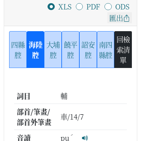
XLS
PDF
ODS
匯出
回檢
四縣
海陸
大埔
饒平
詔安
南四
索清
腔
腔
腔
腔
腔
縣腔
單
詞目
輔
部首/筆畫/
車/14/7
部首外筆畫
ˊ
音讀
pu