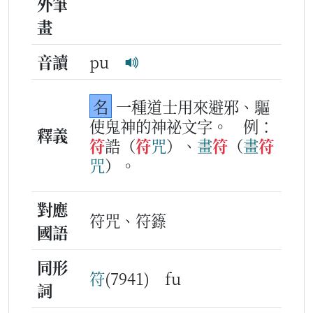
外筆
畫
音讀
pu
名
一種道士用來避邪、驅
使鬼神的神祕文字。
例：
釋義
符
誥（
符
咒
）、
畫
符
（
畫
符
咒
）。
對應
符咒、符籙
國語
同形
符
(7941) fu
詞