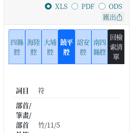
XLS
PDF
ODS
匯出
回檢
四縣
海陸
大埔
饒平
詔安
南四
索清
腔
腔
腔
腔
腔
縣腔
單
詞目
符
部首/
筆畫/
部首
竹/11/5