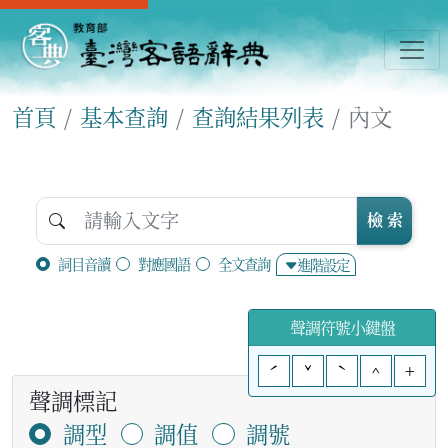
首頁
基本查詢
查詢結果列表
內文
檢 索
詞目音讀
對應國語
全文查詢
進階設定
聲調符號小鍵盤
ˊ
ˇ
ˋ
^
+
聲調標記
調型
調值
調號