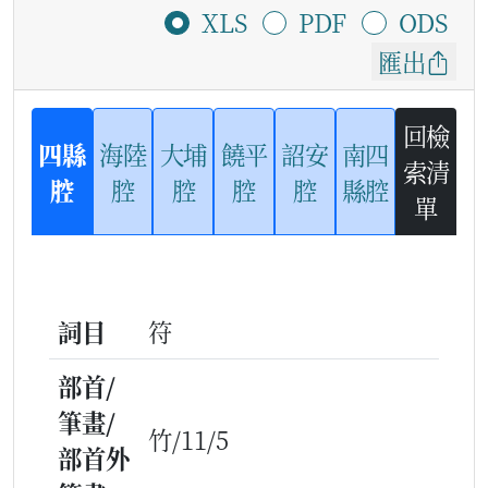
XLS
PDF
ODS
匯出
回檢
四縣
海陸
大埔
饒平
詔安
南四
索清
腔
腔
腔
腔
腔
縣腔
單
詞目
符
部首/
筆畫/
竹/11/5
部首外