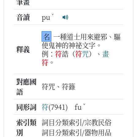
筆畫
ˇ
音讀
pu
名
一種道士用來避邪、驅
使鬼神的神祕文字。
釋義
例：
符
誥（
符
咒
）、
畫
符
。
對應國
符咒、符籙
語
ˇ
同形詞
符
(7941) fu
索引類
詞目分類索引/宗教民俗
別
詞目分類索引/器物用品