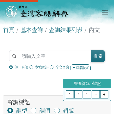
首頁
基本查詢
查詢結果列表
內文
檢 索
詞目音讀
對應國語
全文查詢
進階設定
聲調符號小鍵盤
ˊ
ˇ
ˋ
^
+
聲調標記
調型
調值
調號