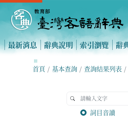
最新消息
辭典說明
索引瀏覽
辭
:::
首頁
基本查詢
查詢結果列表
詞目音讀