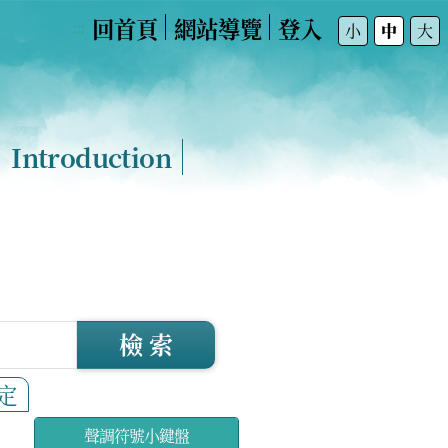
回首頁
網站導覽
登入
:::
小
中
大
Introduction
檢 索
定
聲調符號小鍵盤