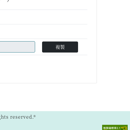
複製
ts reserved.®