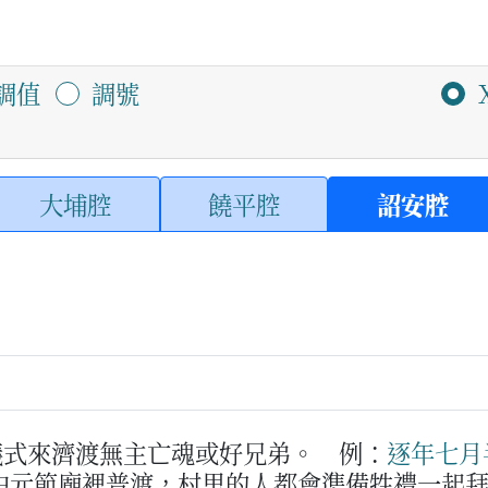
調值
調號
大埔腔
饒平腔
詔安腔
儀式來濟渡無主亡魂或好兄弟。
例：
逐年
七月
中元節廟裡普渡，村里的人都會準備牲禮一起