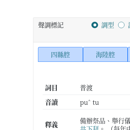
聲調標記
調型
四縣腔
海陸腔
詞目
普渡
^
音讀
pu
tu
備辦祭品、舉行
釋義
共下
拜
。
（每年