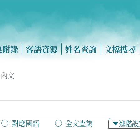
典附錄
客語資源
姓名查詢
文檔搜尋
內文
對應國語
全文查詢
進階設