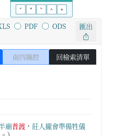
ˊ
ˇ
ˋ
^
+
XLS
PDF
ODS
匯出
南四縣腔
回檢索清單
半
廟
普渡
，
莊
人
攏
會
準備
牲儀
拜。）