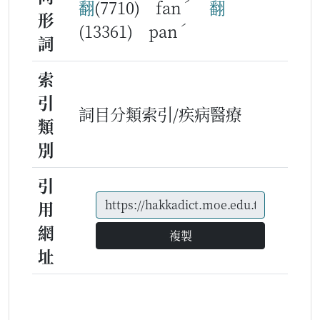
ˊ
翻
(7710) fan
翻
形
ˊ
(13361) pan
詞
索
引
詞目分類索引/疾病醫療
類
別
引
用
網
複製
址