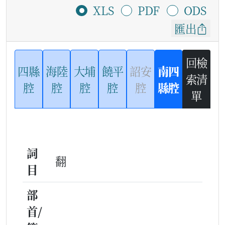
XLS
PDF
ODS
匯出
回檢
四縣
海陸
大埔
饒平
詔安
南四
索清
腔
腔
腔
腔
腔
縣腔
單
詞
翻
目
部
首/