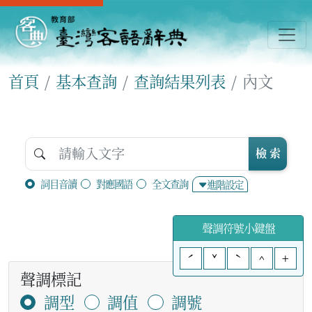
首頁
基本查詢
查詢結果列表
內文
檢 索
詞目音讀
對應國語
全文查詢
進階設定
聲調符號小鍵盤
ˊ
ˇ
ˋ
^
+
聲調標記
調型
調值
調號