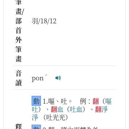
筆
畫/
部
羽/18/12
首
外
筆
畫
音
ˊ
pon
讀
動
1.嘔、吐。
例：
翻
（
嘔
吐
）、
翻
血
（
吐血
）、
翻
淨
淨
（吐光光）
釋