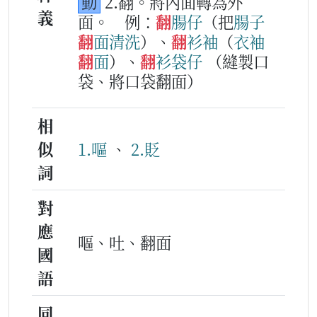
動
2.翻。將內面轉為外
義
面。
例：
翻
腸
仔
（把
腸
子
翻
面
清
洗
）、
翻
衫袖
（
衣
袖
翻
面
）、
翻
衫袋仔
（縫製口
袋、將口袋翻面）
相
似
1.嘔
、
2.貶
詞
對
應
嘔、吐、翻面
國
語
同