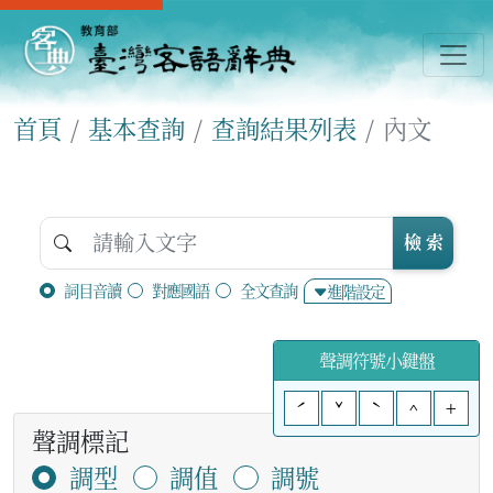
首頁
基本查詢
查詢結果列表
內文
檢 索
詞目音讀
對應國語
全文查詢
進階設定
聲調符號小鍵盤
ˊ
ˇ
ˋ
^
+
聲調標記
調型
調值
調號