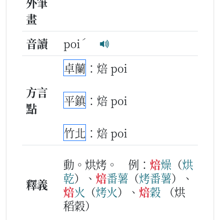
外筆
畫
ˊ
音讀
poi
卓蘭
：焙 poi
方言
平鎮
：焙 poi
點
竹北
：焙 poi
動。烘烤。
例：
焙
燥
（
烘
乾
）、
焙
番薯
（
烤
番薯
）、
釋義
焙
火
（
烤
火
）、
焙
穀
（烘
稻穀）