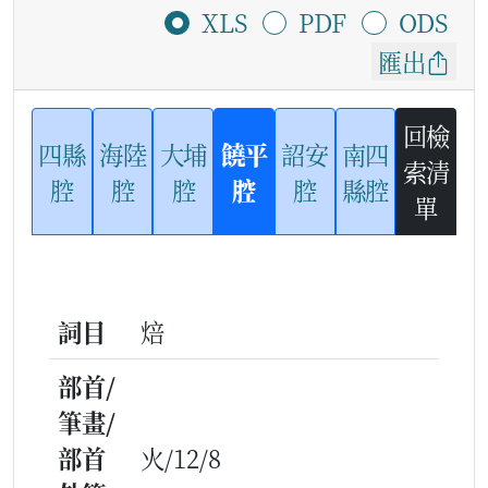
XLS
PDF
ODS
匯出
回檢
四縣
海陸
大埔
饒平
詔安
南四
索清
腔
腔
腔
腔
腔
縣腔
單
詞目
焙
部首/
筆畫/
部首
火/12/8