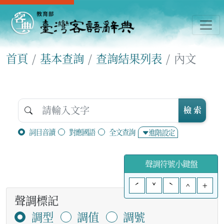
首頁
基本查詢
查詢結果列表
內文
檢 索
詞目音讀
對應國語
全文查詢
進階設定
聲調符號小鍵盤
ˊ
ˇ
ˋ
^
+
聲調標記
調型
調值
調號