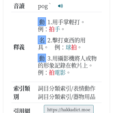
ˋ
音讀
pog
動
1.用手掌輕打。
例：
拍
手
。
名
2.擊打東西的用
釋義
具。
例：
球
拍
。
動
3.用攝影機將人或物
的形象記錄在軟片上。
例：
拍
電影
。
索引類
詞目分類索引/表情動作
別
詞目分類索引/器物用品
引用網