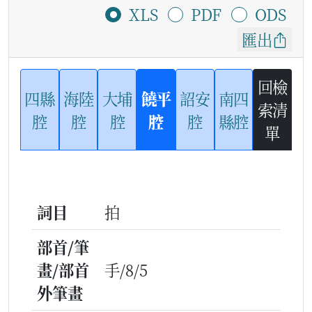
XLS
PDF
ODS
匯出
回檢
四縣
海陸
大埔
饒平
詔安
南四
索清
腔
腔
腔
腔
腔
縣腔
單
詞目
拍
部首/筆
畫/部首
手/8/5
外筆畫