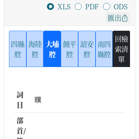
XLS
PDF
ODS
匯出
回檢
四縣
海陸
大埔
饒平
詔安
南四
索清
腔
腔
腔
腔
腔
縣腔
單
詞
贌
目
部
首/