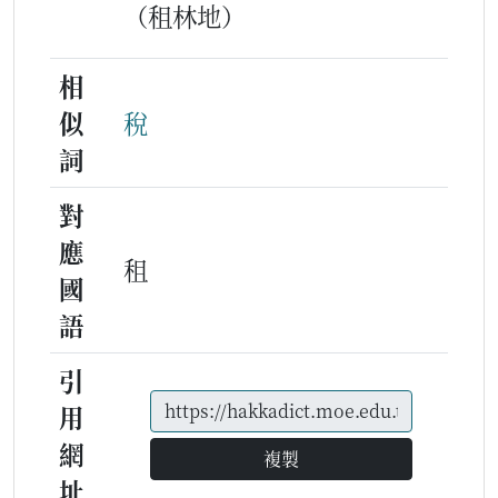
（租林地）
相
似
稅
詞
對
應
租
國
語
引
用
網
複製
址