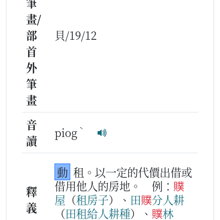
筆
畫/
部
貝/19/12
首
外
筆
畫
音
ˋ
piog
讀
動
租。以一定的代價出借或
借用他人的房地。
例：
贌
釋
屋
（
租
房
子
）、
田
贌
分
人
耕
義
（
田
租
給
人
耕種
）、
贌
林