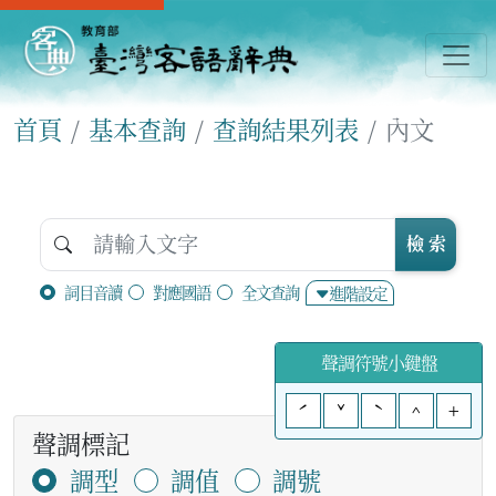
首頁
基本查詢
查詢結果列表
內文
檢 索
詞目音讀
對應國語
全文查詢
進階設定
聲調符號小鍵盤
ˊ
ˇ
ˋ
^
+
聲調標記
調型
調值
調號