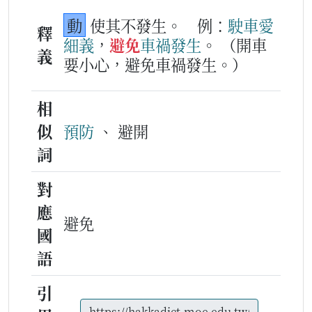
動
使其不發生。
例：
駛車
愛
釋
細義
，
避免
車禍
發生
。
（開車
義
要小心，避免車禍發生。）
相
似
預防
、 避開
詞
對
應
避免
國
語
引