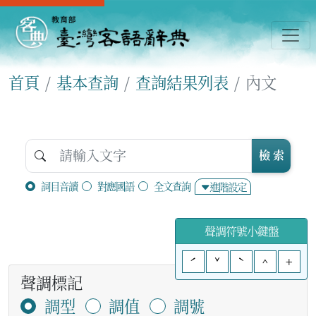
首頁
基本查詢
查詢結果列表
內文
檢 索
詞目音讀
對應國語
全文查詢
進階設定
聲調符號小鍵盤
ˊ
ˇ
ˋ
^
+
聲調標記
調型
調值
調號