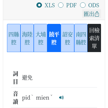
XLS
PDF
ODS
匯出
回檢
四縣
海陸
大埔
饒平
詔安
南四
索清
腔
腔
腔
腔
腔
縣腔
單
詞
避免
目
音
ˋ
ˇ
pid
mien
讀