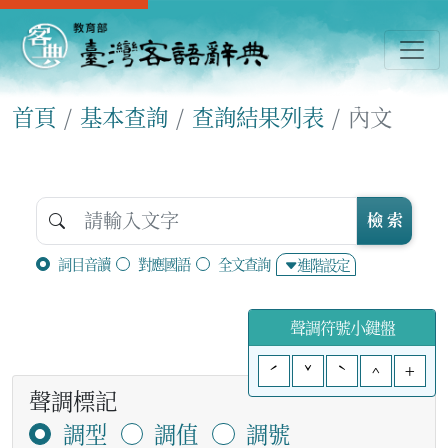
首頁
基本查詢
查詢結果列表
內文
檢 索
詞目音讀
對應國語
全文查詢
進階設定
聲調符號小鍵盤
ˊ
ˇ
ˋ
^
+
聲調標記
調型
調值
調號