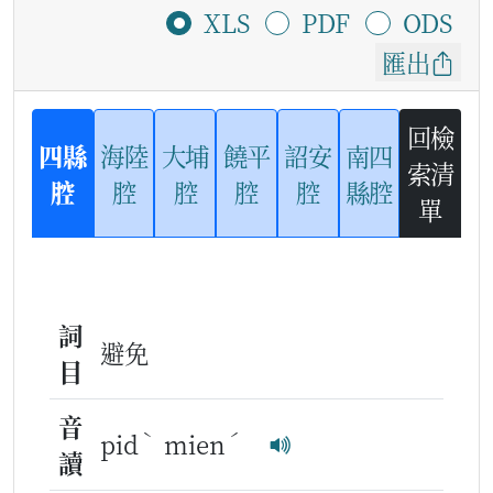
XLS
PDF
ODS
匯出
回檢
四縣
海陸
大埔
饒平
詔安
南四
索清
腔
腔
腔
腔
腔
縣腔
單
詞
避免
目
音
ˋ
ˊ
pid
mien
讀