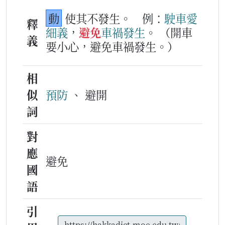
動
使其不發生。
例：
駛車
愛
釋
細義
，
避免
車禍
發生
。
（開車
義
要小心，避免車禍發生。）
相
似
預防
、 避開
詞
對
應
避免
國
語
引