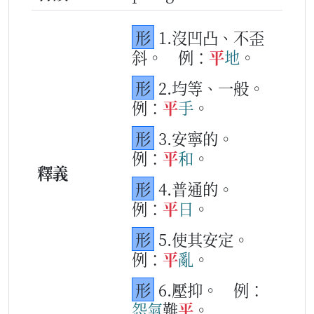
形
1.沒凹凸、不歪
斜。
例：
平
地
。
形
2.均等、一般。
例：
平
手
。
形
3.安寧的。
例：
平
和
。
釋義
形
4.普通的。
例：
平
日
。
形
5.使其安定。
例：
平
亂
。
形
6.壓抑。
例：
怨氣
難
平
。