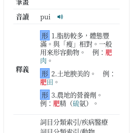
筆畫
音讀
pui
形
1.脂肪較多，體態豐
滿。與「瘦」相對。一般
用來形容動物。
例：
肥
肉
。
釋義
形
2.土地腴美的。
例：
肥
田
。
形
3.農地的營養劑。
例：
肥
精（
硫
氨）。
詞目分類索引/疾病醫療
詞目分類索引/動物