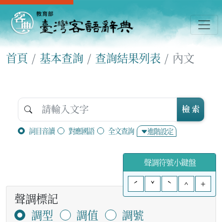
首頁
基本查詢
查詢結果列表
內文
檢 索
詞目音讀
對應國語
全文查詢
進階設定
聲調符號小鍵盤
ˊ
ˇ
ˋ
^
+
聲調標記
調型
調值
調號