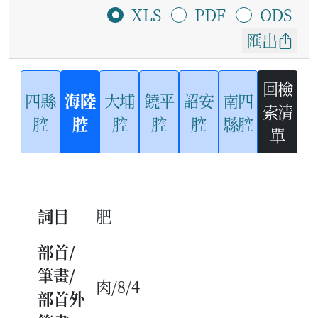
XLS
PDF
ODS
匯出
回檢
四縣
海陸
大埔
饒平
詔安
南四
索清
腔
腔
腔
腔
腔
縣腔
單
詞目
肥
部首/
筆畫/
肉/8/4
部首外