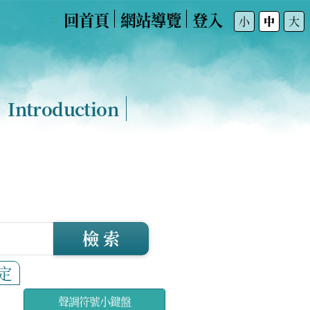
回首頁
網站導覽
登入
:::
小
中
大
Introduction
檢 索
定
聲調符號小鍵盤