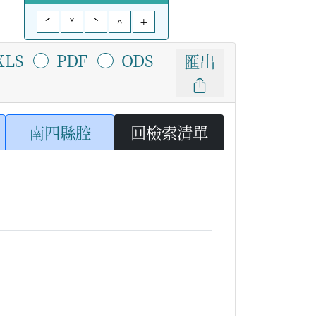
ˊ
ˇ
ˋ
^
+
XLS
PDF
ODS
匯出
南四縣腔
回檢索清單