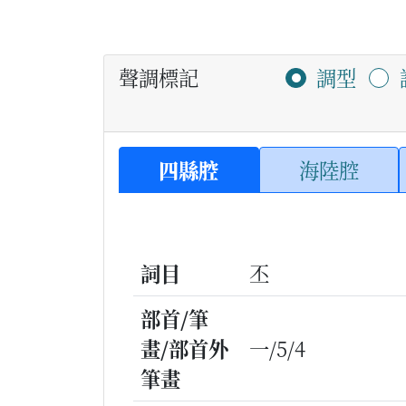
聲調標記
調型
四縣腔
海陸腔
詞目
丕
部首/筆
畫/部首外
一/5/4
筆畫