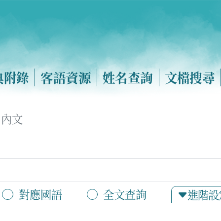
典附錄
客語資源
姓名查詢
文檔搜尋
內文
對應國語
全文查詢
進階設