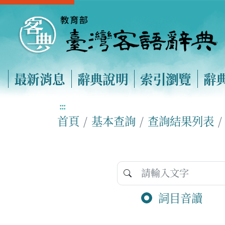
最新消息
辭典說明
索引瀏覽
辭
:::
首頁
基本查詢
查詢結果列表
詞目音讀