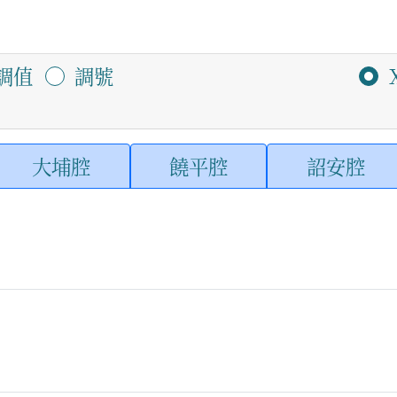
調值
調號
大埔腔
饒平腔
詔安腔