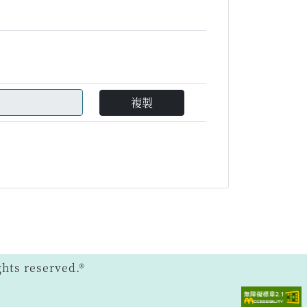
複製
ts reserved.®