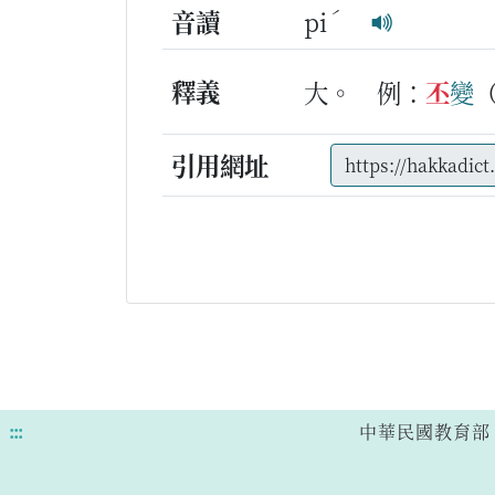
ˊ
音讀
pi
釋義
大。
例：
丕
變
引用網址
:::
中華民國教育部 版權所有