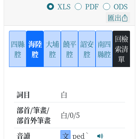
XLS
PDF
ODS
匯出
回檢
四縣
海陸
大埔
饒平
詔安
南四
索清
腔
腔
腔
腔
腔
縣腔
單
詞目
白
部首/筆畫/
白/0/5
部首外筆畫
ˋ
音讀
文
ped