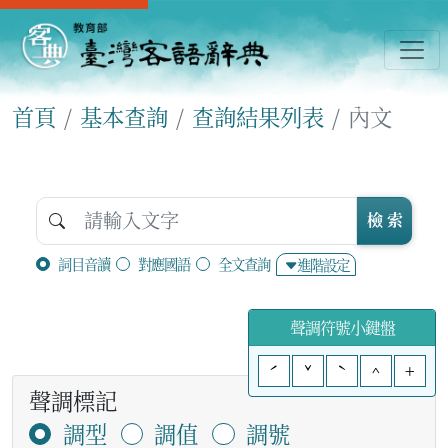
首頁
基本查詢
查詢結果列表
內文
檢 索
詞目音讀
對應國語
全文查詢
進階設定
聲調符號小鍵盤
ˊ
ˇ
ˋ
^
+
聲調標記
調型
調值
調號