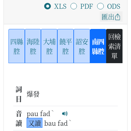
XLS
PDF
ODS
匯出
回檢
四縣
海陸
大埔
饒平
詔安
南四
索清
腔
腔
腔
腔
腔
縣腔
單
詞
爆發
目
ˋ
音
pau fad
ˋ
讀
又讀
bau fad