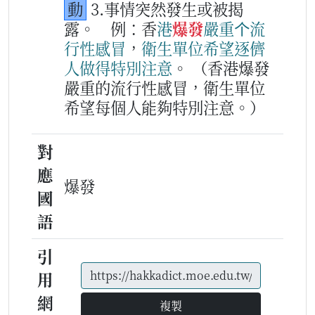
動
3.事情突然發生或被揭
露。
例：香
港
爆發
嚴重
个
流
行
性
感冒
，
衛生
單位
希望
逐儕
人
做得
特別
注意
。
（香港爆發
嚴重的流行性感冒，衛生單位
希望每個人能夠特別注意。）
對
應
爆發
國
語
引
用
網
複製