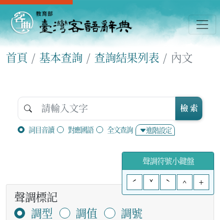
首頁
基本查詢
查詢結果列表
內文
檢 索
詞目音讀
對應國語
全文查詢
進階設定
聲調符號小鍵盤
ˊ
ˇ
ˋ
^
+
聲調標記
調型
調值
調號