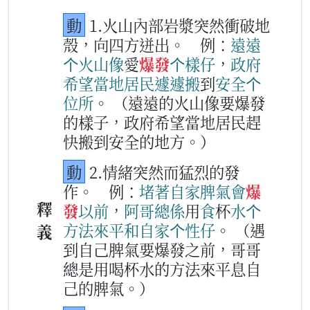
動
1.火山內部岩漿突然衝破地
殼，向四方迸出。
例：
遠
遠
个
火山
像
愛
爆發
个
樣仔
，
政府
希望
當
地
居民
遽遽
搬
到
安全
个
位所
。
（遠遠的火山像要爆發
的樣子，政府希望當地居民趕
快搬到安全的地方。）
動
2.情緒突然而猛烈的發
作。
例：
堵著
自家
脾氣
會
爆
釋
發
以前
，
阿哥
總係
用
食
杯
水
个
方法
來
平和
自家
个
性
仔
。
（遇
義
到自己脾氣要爆發之前，哥哥
總是用喝杯水的方法來平息自
己的脾氣。）