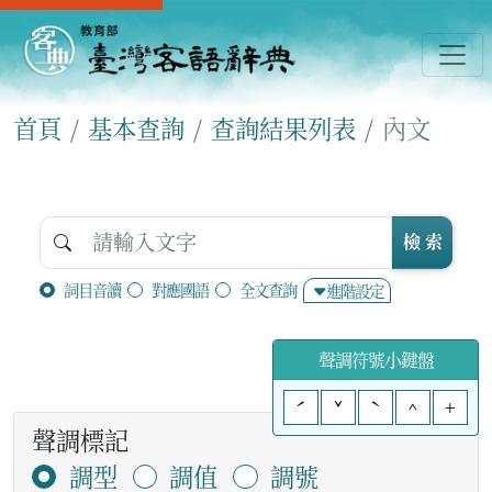
首頁
基本查詢
查詢結果列表
內文
檢 索
詞目音讀
對應國語
全文查詢
進階設定
聲調符號小鍵盤
ˊ
ˇ
ˋ
^
+
聲調標記
調型
調值
調號