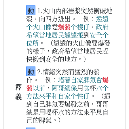
動
1.火山內部岩漿突然衝破地
殼，向四方迸出。
例：
遠
遠
个
火山
像
愛
爆發
个
樣仔
，
政府
希望
當
地
居民
遽遽
搬
到
安全
个
位所
。
（遠遠的火山像要爆發
的樣子，政府希望當地居民趕
快搬到安全的地方。）
動
2.情緒突然而猛烈的發
作。
例：
堵著
自家
脾氣
會
爆
釋
發
以前
，
阿哥
總係
用
食
杯
水
个
方法
來
平和
自家
个
性
仔
。
（遇
義
到自己脾氣要爆發之前，哥哥
總是用喝杯水的方法來平息自
己的脾氣。）