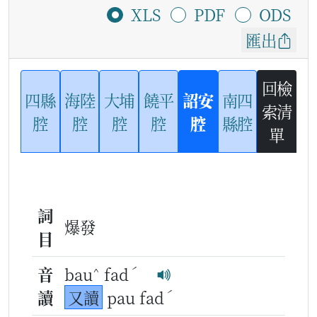
XLS
PDF
ODS
匯出
回檢
四縣
海陸
大埔
饒平
詔安
南四
索清
腔
腔
腔
腔
腔
縣腔
單
詞
爆發
目
^
ˊ
音
bau
fad
ˊ
讀
又讀
pau fad