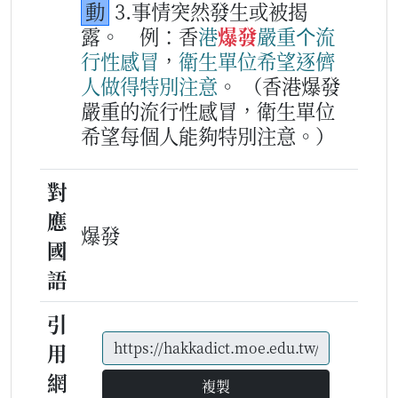
動
3.事情突然發生或被揭
露。
例：香
港
爆發
嚴重
个
流
行
性
感冒
，
衛生
單位
希望
逐儕
人
做得
特別
注意
。
（香港爆發
嚴重的流行性感冒，衛生單位
希望每個人能夠特別注意。）
對
應
爆發
國
語
引
用
網
複製