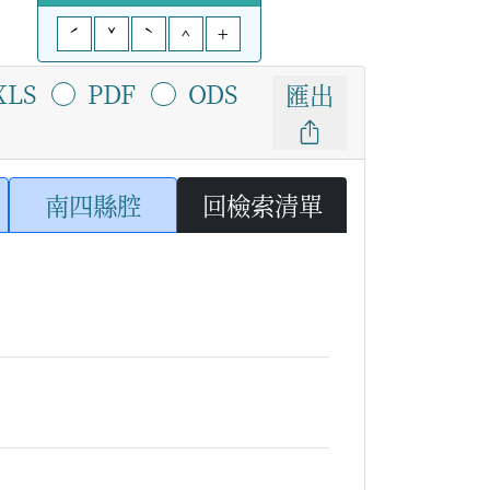
ˊ
ˇ
ˋ
^
+
XLS
PDF
ODS
匯出
南四縣腔
回檢索清單