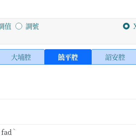
調值
調號
大埔腔
饒平腔
詔安腔
ˋ
ˋ
fad