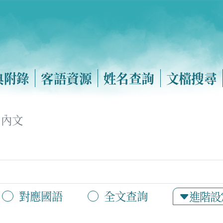
典附錄
客語資源
姓名查詢
文檔搜尋
內文
對應國語
全文查詢
進階設