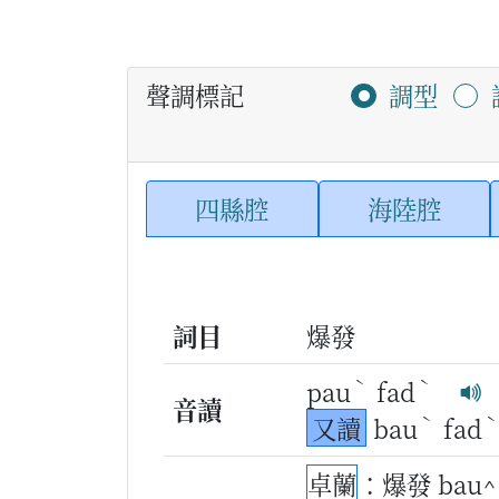
聲調標記
調型
四縣腔
海陸腔
詞目
爆發
ˋ
ˋ
pau
fad
音讀
ˋ
又讀
bau
fad
卓蘭
：爆發 bau^ 