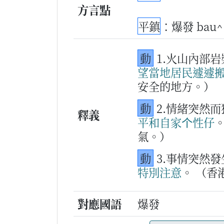
方言點
平鎮
：爆發 bau^ 
動
1.火山內部
望
當
地
居民
遽遽
安全的地方。）
動
2.情緒突然
釋義
平和
自家
个
性
仔
氣。）
動
3.事情突然
特別
注意
。
（香
對應國語
爆發