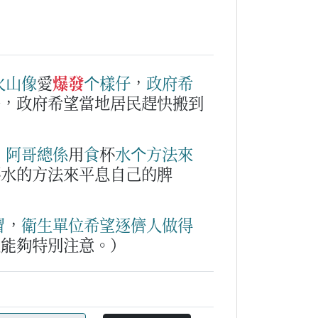
火山
像
愛
爆發
个
樣仔
，
政府
希
子，政府希望當地居民趕快搬到
，
阿哥
總係
用
食
杯
水
个
方法
來
杯水的方法來平息自己的脾
冒
，
衛生
單位
希望
逐儕
人
做得
人能夠特別注意。）