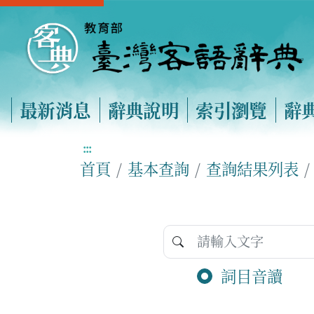
最新消息
辭典說明
索引瀏覽
辭
:::
首頁
基本查詢
查詢結果列表
詞目音讀