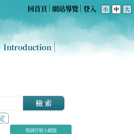
回首頁
網站導覽
登入
:::
小
中
大
Introduction
檢 索
定
聲調符號小鍵盤