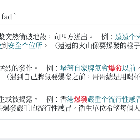
ˋ
fad
岩漿突然衝破地殼，向四方迸出。
例：
遠
遠
个
搬
到
安全
个
位所
。
（遠遠的火山像要爆發的樣
而猛烈的發作。
例：
堵著
自家
脾氣
會
爆發
以前
。
（遇到自己脾氣要爆發之前，哥哥總是用喝
發生或被揭露。
例：香
港
爆發
嚴重
个
流行
性
感
港爆發嚴重的流行性感冒，衛生單位希望每個