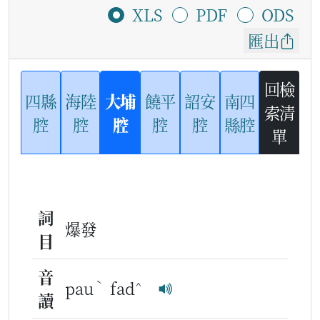
XLS
PDF
ODS
匯出
回檢
四縣
海陸
大埔
饒平
詔安
南四
索清
腔
腔
腔
腔
腔
縣腔
單
詞
爆發
目
音
ˋ
^
pau
fad
讀