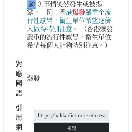
動
3.事情突然發生或被揭
露。
例：香
港
爆發
嚴重
个
流
行
性
感冒
，
衛生
單位
希望
逐儕
人
做得
特別
注意
。
（香港爆發
嚴重的流行性感冒，衛生單位
希望每個人能夠特別注意。）
對
應
爆發
國
語
引
用
網
複製