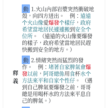
動
1.火山內部岩漿突然衝破地
殼，向四方迸出。
例：
遠
遠
个
火山
像
愛
爆發
个
樣仔
，
政府
希望
當
地
居民
遽遽
搬
到
安全
个
位所
。
（遠遠的火山像要爆發
的樣子，政府希望當地居民趕
快搬到安全的地方。）
動
2.情緒突然而猛烈的發
作。
例：
堵著
自家
脾氣
會
爆
釋
發
以前
，
阿哥
總係
用
食
杯
水
个
方法
來
平和
自家
个
性
仔
。
（遇
義
到自己脾氣要爆發之前，哥哥
總是用喝杯水的方法來平息自
己的脾氣。）