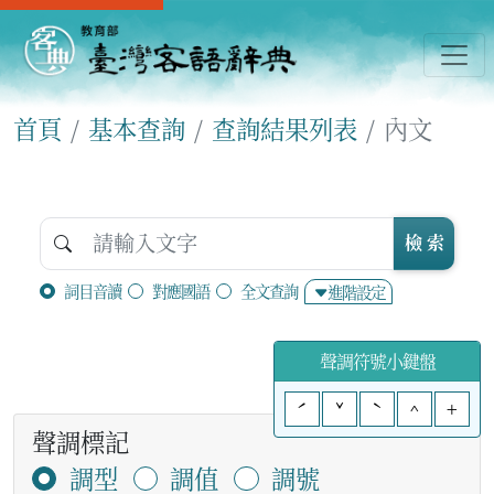
首頁
基本查詢
查詢結果列表
內文
檢 索
詞目音讀
對應國語
全文查詢
進階設定
聲調符號小鍵盤
ˊ
ˇ
ˋ
^
+
聲調標記
調型
調值
調號