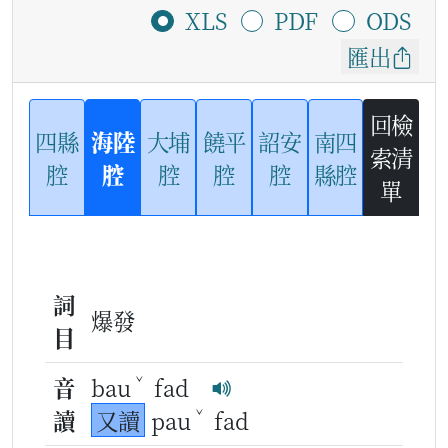
XLS
PDF
ODS
匯出
回檢
四縣
海陸
大埔
饒平
詔安
南四
索清
腔
腔
腔
腔
腔
縣腔
單
詞
爆發
目
ˇ
音
bau
fad
ˇ
讀
又讀
pau
fad