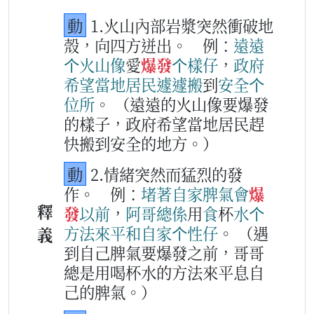
動
1.火山內部岩漿突然衝破地
殼，向四方迸出。
例：
遠
遠
个
火山
像
愛
爆發
个
樣仔
，
政府
希望
當
地
居民
遽遽
搬
到
安全
个
位所
。
（遠遠的火山像要爆發
的樣子，政府希望當地居民趕
快搬到安全的地方。）
動
2.情緒突然而猛烈的發
作。
例：
堵著
自家
脾氣
會
爆
釋
發
以前
，
阿哥
總係
用
食
杯
水
个
方法
來
平和
自家
个
性
仔
。
（遇
義
到自己脾氣要爆發之前，哥哥
總是用喝杯水的方法來平息自
己的脾氣。）