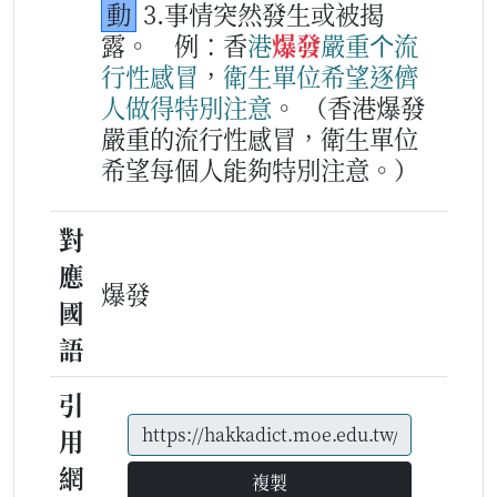
動
3.事情突然發生或被揭
露。
例：香
港
爆發
嚴重
个
流
行
性
感冒
，
衛生
單位
希望
逐儕
人
做得
特別
注意
。
（香港爆發
嚴重的流行性感冒，衛生單位
希望每個人能夠特別注意。）
對
應
爆發
國
語
引
用
網
複製