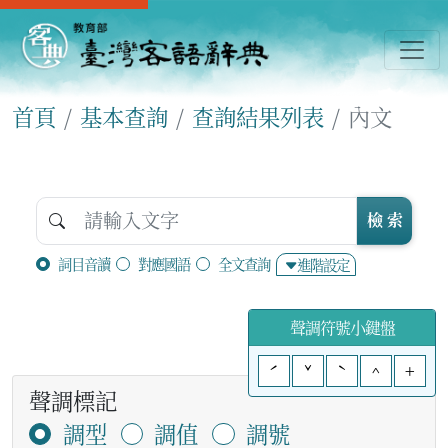
首頁
基本查詢
查詢結果列表
內文
檢 索
詞目音讀
對應國語
全文查詢
進階設定
聲調符號小鍵盤
ˊ
ˇ
ˋ
^
+
聲調標記
調型
調值
調號