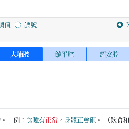
調值
調號
大埔腔
饒平腔
詔安腔
的。
例：
食
睡
有
正常
，
身體
正會
砸
。
（飲食