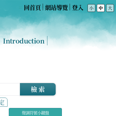
回首頁
網站導覽
登入
:::
小
中
大
Introduction
檢 索
定
聲調符號小鍵盤