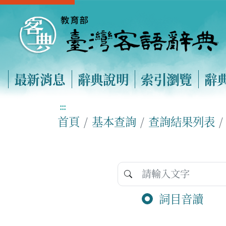
最新消息
辭典說明
索引瀏覽
辭
:::
首頁
基本查詢
查詢結果列表
詞目音讀