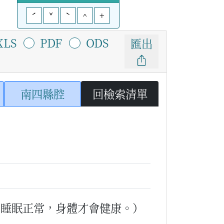
ˊ
ˇ
ˋ
^
+
XLS
PDF
ODS
匯出
南四縣腔
回檢索清單
和睡眠正常，身體才會健康。）