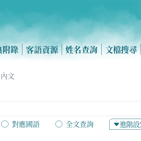
典附錄
客語資源
姓名查詢
文檔搜尋
內文
對應國語
全文查詢
進階設