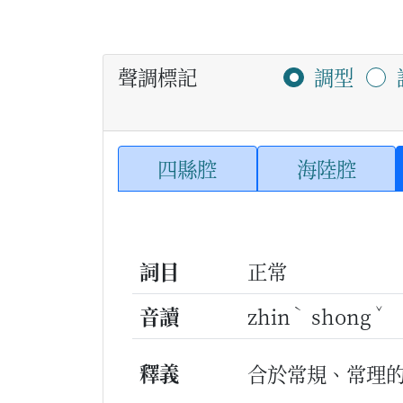
聲調標記
調型
四縣腔
海陸腔
詞目
正常
ˋ
ˇ
音讀
zhin
shong
釋義
合於常規、常理