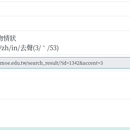
物情狀
h/in/去聲(3/ˋ/53)