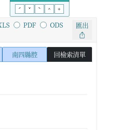
ˊ
ˇ
ˋ
^
+
XLS
PDF
ODS
匯出
南四縣腔
回檢索清單