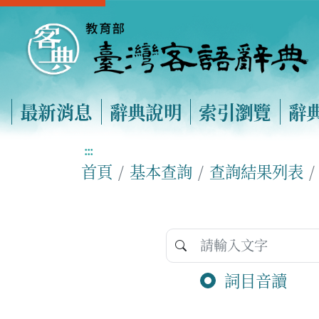
最新消息
辭典說明
索引瀏覽
辭
:::
首頁
基本查詢
查詢結果列表
詞目音讀