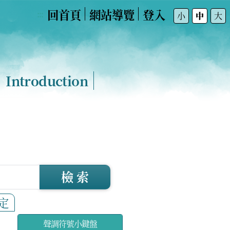
回首頁
網站導覽
登入
:::
小
中
大
Introduction
檢 索
定
聲調符號小鍵盤