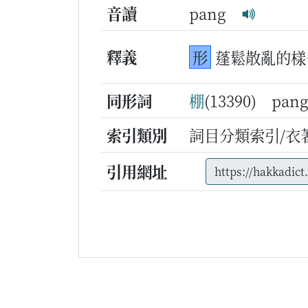
音讀
pang
釋義
形
蓬鬆散亂的樣
同形詞
棚
(13390) pa
索引類別
詞目分類索引/衣
引用網址