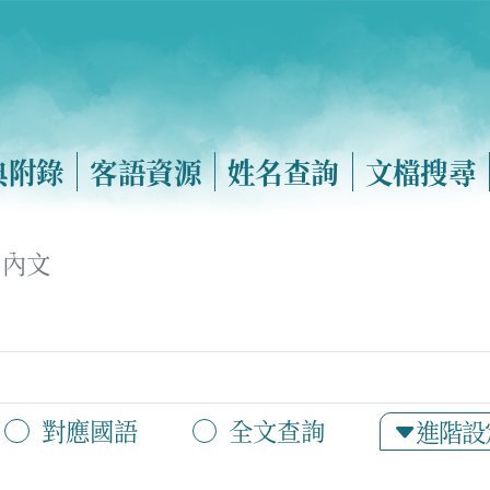
典附錄
客語資源
姓名查詢
文檔搜尋
內文
對應國語
全文查詢
進階設