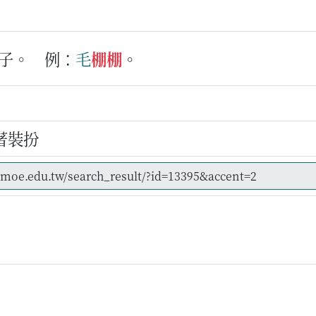
子。
例：
毛
棚
棚
。
ng
著裝扮