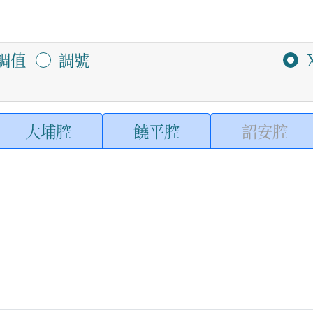
調值
調號
大埔腔
饒平腔
詔安腔