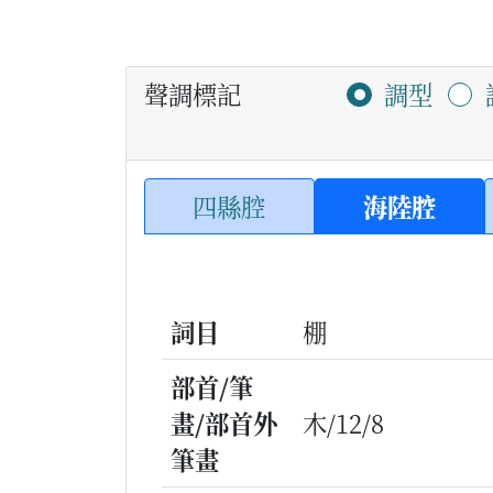
聲調標記
調型
四縣腔
海陸腔
詞目
棚
部首/筆
畫/部首外
木/12/8
筆畫