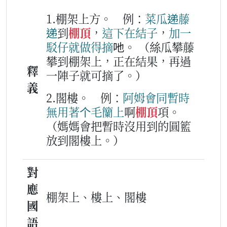
1.棚架上方。
例：
菜瓜
递藤
递
到
棚頂
，
這下
在
結子
，
加
一
駁仔
就
做得
摘
吔。
（絲瓜攀藤
攀到棚架上，正在結果，再過
釋
一陣子就可摘了。）
義
2.閣樓。
例：
阿姆
會
同
暫時
無用
著
个
毛籣
上
啊
棚頂
項。
（媽媽會把暫時沒用到的圓籃
放到閣樓上。）
對
應
棚架上、樓上、閣樓
國
語