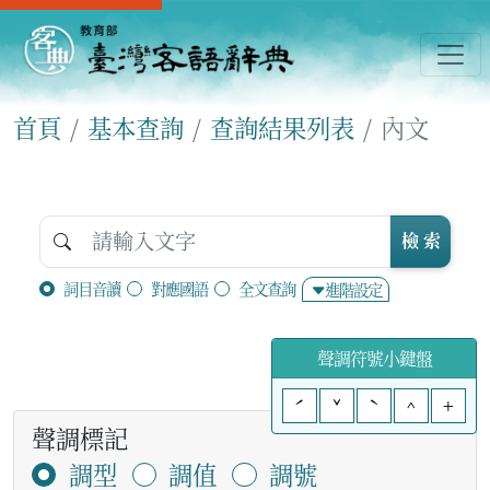
首頁
基本查詢
查詢結果列表
內文
檢 索
詞目音讀
對應國語
全文查詢
進階設定
聲調符號小鍵盤
ˊ
ˇ
ˋ
^
+
聲調標記
調型
調值
調號