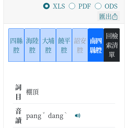
XLS
PDF
ODS
匯出
回檢
四縣
海陸
大埔
饒平
詔安
南四
索清
腔
腔
腔
腔
腔
縣腔
單
詞
棚頂
目
音
ˇ
ˋ
pang
dang
讀