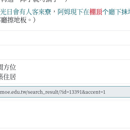
光日
會
有
人客
來尞
，
阿姆
現下
在
棚頂
个
廳下
抺
客廳擦地板。）
間方位
築住居