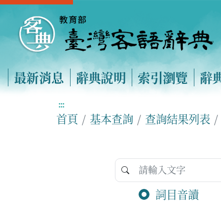
最新消息
辭典說明
索引瀏覽
辭
:::
首頁
基本查詢
查詢結果列表
詞目音讀