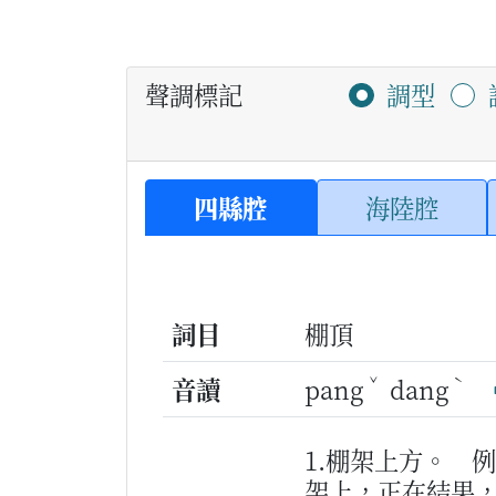
聲調標記
調型
四縣腔
海陸腔
詞目
棚頂
ˇ
ˋ
音讀
pang
dang
1.棚架上方。
例
架上，正在結果