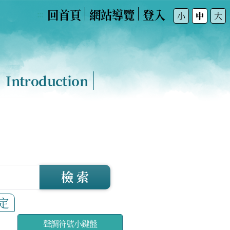
回首頁
網站導覽
登入
:::
小
中
大
Introduction
檢 索
定
聲調符號小鍵盤