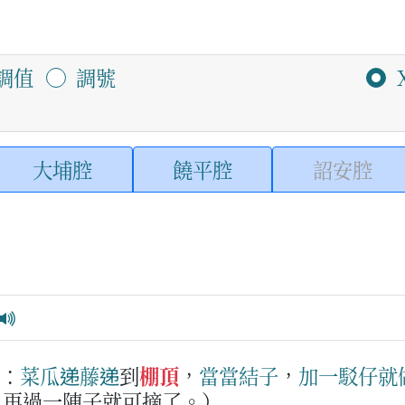
調值
調號
大埔腔
饒平腔
詔安腔
：
菜瓜
递藤
递
到
棚頂
，
當
當
結子
，
加
一駁仔
就
，再過一陣子就可摘了。）