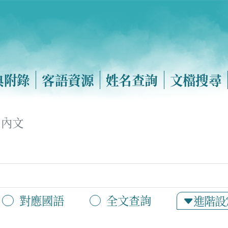
典附錄
客語資源
姓名查詢
文檔搜尋
內文
對應國語
全文查詢
進階設