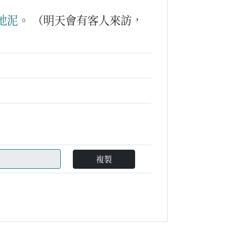
地泥
。
（明天會有客人來訪，
複製