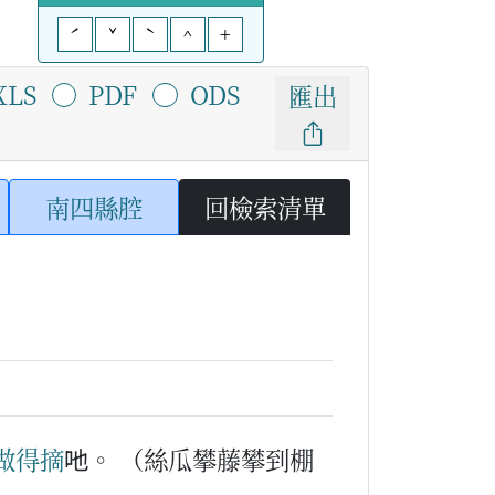
ˊ
ˇ
ˋ
^
+
XLS
PDF
ODS
匯出
南四縣腔
回檢索清單
做得
摘
吔。
（絲瓜攀藤攀到棚