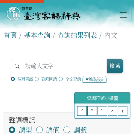
首頁
基本查詢
查詢結果列表
內文
檢 索
詞目音讀
對應國語
全文查詢
進階設定
聲調符號小鍵盤
ˊ
ˇ
ˋ
^
+
聲調標記
調型
調值
調號