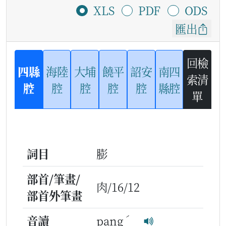
XLS
PDF
ODS
匯出
回檢
四縣
海陸
大埔
饒平
詔安
南四
索清
腔
腔
腔
腔
腔
縣腔
單
詞目
膨
部首/筆畫/
肉/16/12
部首外筆畫
ˊ
音讀
pang