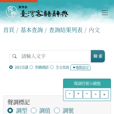
首頁
基本查詢
查詢結果列表
內文
檢 索
詞目音讀
對應國語
全文查詢
進階設定
聲調符號小鍵盤
ˊ
ˇ
ˋ
^
+
聲調標記
調型
調值
調號