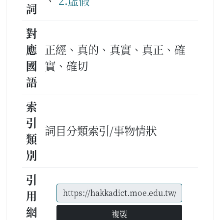
、
2.虛假
詞
對
應
正經、真的、真實、真正、確
國
實、確切
語
索
引
詞目分類索引/事物情狀
類
別
引
用
網
複製