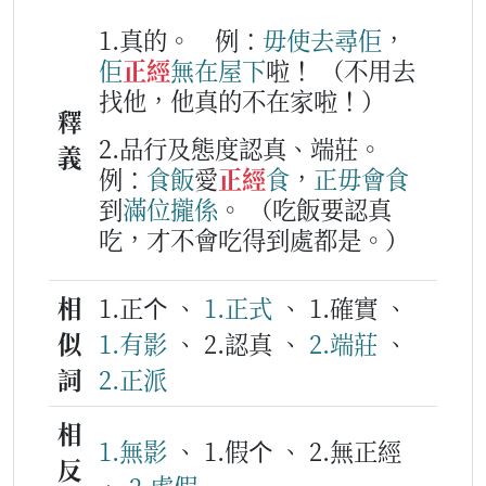
1.真的。
例：
毋使
去
尋
佢
，
佢
正經
無在
屋下
啦！
（不用去
找他，他真的不在家啦！）
釋
2.品行及態度認真、端莊。
義
例：
食飯
愛
正經
食
，
正毋會
食
到
滿
位
攏係
。
（吃飯要認真
吃，才不會吃得到處都是。）
相
1.正个 、
1.正式
、 1.確實 、
似
1.有影
、 2.認真 、
2.端莊
、
詞
2.正派
相
1.無影
、 1.假个 、 2.無正經
反