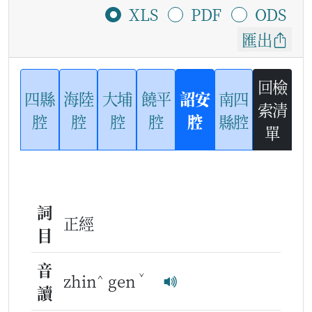
XLS
PDF
ODS
匯出
回檢
四縣
海陸
大埔
饒平
詔安
南四
索清
腔
腔
腔
腔
腔
縣腔
單
詞
正經
目
音
^
ˇ
zhin
gen
讀