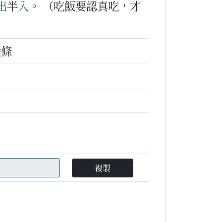
出
半
入
。
（吃飯要認真吃，才
嚴條
複製