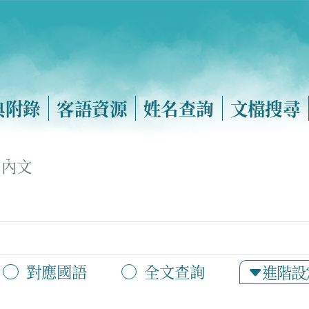
典附錄
客語資源
姓名查詢
文檔搜尋
內文
對應國語
全文查詢
進階設