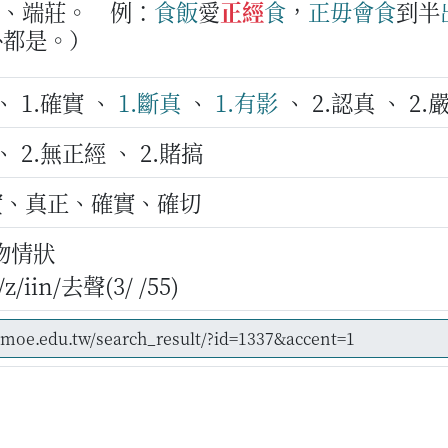
真、端莊。
例：
食飯
愛
正經
食
，
正毋會
食
到半
外都是。）
、 1.確實 、
1.斷真
、
1.有影
、 2.認真 、 2.
、 2.無正經 、 2.賭搞
實、真正、確實、確切
物情狀
iin/去聲(3/ /55)