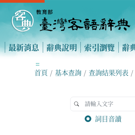
最新消息
辭典說明
索引瀏覽
辭
:::
首頁
基本查詢
查詢結果列表
詞目音讀