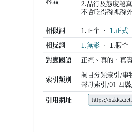
釋義
2.品行及態度認
不會吃得碗裡碗
相似詞
1.正个 、
1.正式
相反詞
1.無影
、 1.假个 
對應國語
正經、真的、真
詞目分類索引/事
索引類別
聲母索引/01 四縣/z/
引用網址