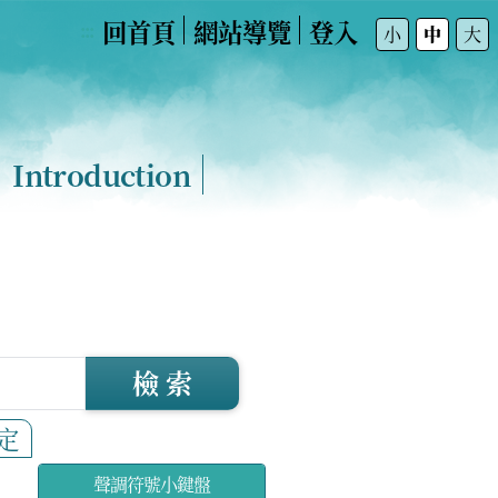
回首頁
網站導覽
登入
:::
小
中
大
Introduction
檢 索
定
聲調符號小鍵盤