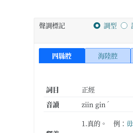
聲調標記
調型
四縣腔
海陸腔
詞目
正經
ˊ
音讀
ziin gin
1.真的。
例：
毋