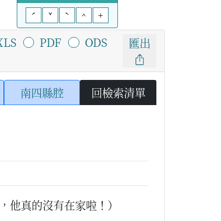
ˊ
ˇ
ˋ
^
+
XLS
PDF
ODS
匯出
南四縣腔
回檢索清單
，他真的沒有在家啦！）