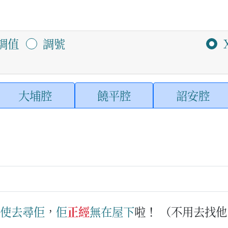
調值
調號
大埔腔
饒平腔
詔安腔
使
去
尋
佢
，
佢
正經
無在
屋下
啦！
（不用去找他