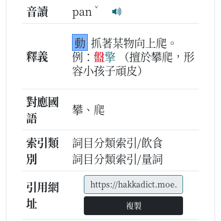
ˇ
音讀
pan
動
抓著某物向上爬。
釋義
例：
盤
擎
（擅於攀爬，形
容小孩子頑皮）
對應國
攀、爬
語
索引類
詞目分類索引/飲食
別
詞目分類索引/量詞
引用網
址
複製