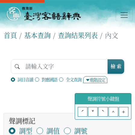
首頁
基本查詢
查詢結果列表
內文
檢 索
詞目音讀
對應國語
全文查詢
進階設定
聲調符號小鍵盤
ˊ
ˇ
ˋ
^
+
聲調標記
調型
調值
調號