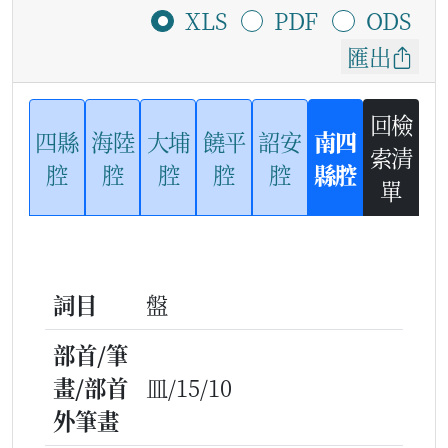
XLS
PDF
ODS
匯出
回檢
四縣
海陸
大埔
饒平
詔安
南四
索清
腔
腔
腔
腔
腔
縣腔
單
詞目
盤
部首/筆
畫/部首
皿/15/10
外筆畫