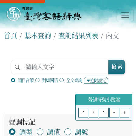
首頁
基本查詢
查詢結果列表
內文
檢 索
詞目音讀
對應國語
全文查詢
進階設定
聲調符號小鍵盤
ˊ
ˇ
ˋ
^
+
聲調標記
調型
調值
調號