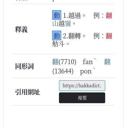
動
1.越過。
例：
翻
山
越
嶺
。
釋義
動
2.翻轉。
例：
翻
觔斗。
ˋ
翻
(7710) fan
翻
同形詞
ˋ
(13644) pon
引用網址
複製