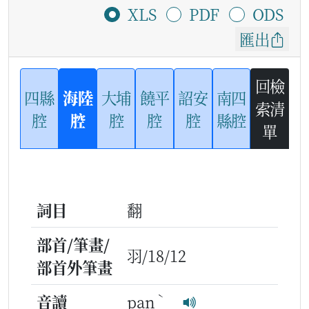
XLS
PDF
ODS
匯出
回檢
四縣
海陸
大埔
饒平
詔安
南四
索清
腔
腔
腔
腔
腔
縣腔
單
詞目
翻
部首/筆畫/
羽/18/12
部首外筆畫
ˋ
音讀
pan