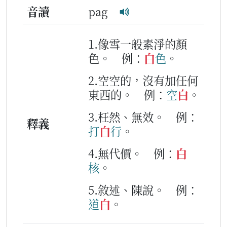
音讀
pag
1.像雪一般素淨的顏
色。
例：
白
色
。
2.空空的，沒有加任何
東西的。
例：
空
白
。
3.枉然、無效。
例：
釋義
打
白
行
。
4.無代價。
例：
白
核
。
5.敘述、陳說。
例：
道
白
。