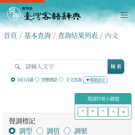
首頁
基本查詢
查詢結果列表
內文
檢 索
詞目音讀
對應國語
全文查詢
進階設定
聲調符號小鍵盤
ˊ
ˇ
ˋ
^
+
聲調標記
調型
調值
調號