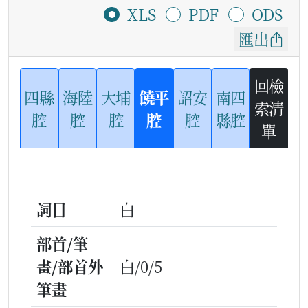
XLS
PDF
ODS
匯出
回檢
四縣
海陸
大埔
饒平
詔安
南四
索清
腔
腔
腔
腔
腔
縣腔
單
詞目
白
部首/筆
畫/部首外
白/0/5
筆畫