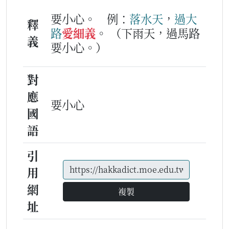
要小心。
例：
落水天
，
過
大
釋
路
愛細義
。
（下雨天，過馬路
義
要小心。）
對
應
要小心
國
語
引
用
網
複製
址