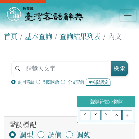
首頁
基本查詢
查詢結果列表
內文
檢 索
詞目音讀
對應國語
全文查詢
進階設定
聲調符號小鍵盤
ˊ
ˇ
ˋ
^
+
聲調標記
調型
調值
調號