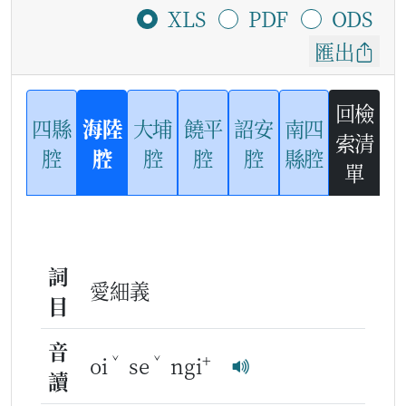
XLS
PDF
ODS
匯出
回檢
四縣
海陸
大埔
饒平
詔安
南四
索清
腔
腔
腔
腔
腔
縣腔
單
詞
愛細義
目
音
ˇ
ˇ
+
oi
se
ngi
讀