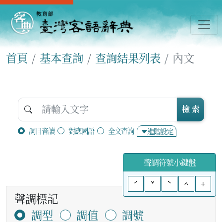
首頁
基本查詢
查詢結果列表
內文
檢 索
詞目音讀
對應國語
全文查詢
進階設定
聲調符號小鍵盤
ˊ
ˇ
ˋ
^
+
聲調標記
調型
調值
調號