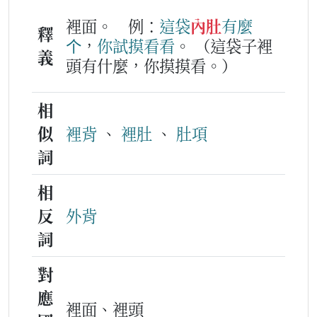
裡面。
例：
這
袋
內肚
有
麼
釋
个
，
你
試
摸
看看
。
（這袋子裡
義
頭有什麼，你摸摸看。）
相
似
裡背
、
裡肚
、
肚項
詞
相
反
外背
詞
對
應
裡面、裡頭