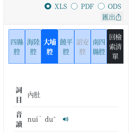
XLS
PDF
ODS
匯出
回檢
四縣
海陸
大埔
饒平
詔安
南四
索清
腔
腔
腔
腔
腔
縣腔
單
詞
內肚
目
音
ˋ
^
nui
du
讀