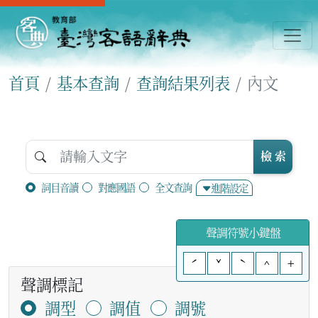
首頁
基本查詢
查詢結果列表
內文
檢 索
詞目音讀
對應國語
全文查詢
進階設定
聲調符號小鍵盤
ˊ
ˇ
ˋ
^
+
聲調標記
調型
調值
調號