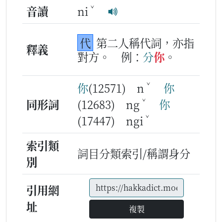
ˇ
音讀
ni
代
第二人稱代詞，亦指
釋義
對方。
例：
分
你
。
ˇ
你
(12571) n
你
ˇ
同形詞
(12683) ng
你
ˇ
(17447) ngi
索引類
詞目分類索引/稱謂身分
別
引用網
址
複製