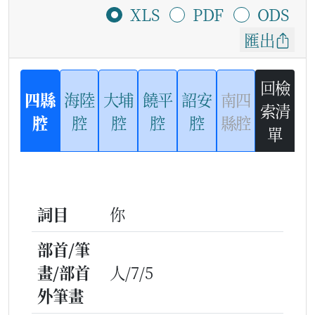
XLS
PDF
ODS
匯出
回檢
四縣
海陸
大埔
饒平
詔安
南四
索清
腔
腔
腔
腔
腔
縣腔
單
詞目
你
部首/筆
畫/部首
人/7/5
外筆畫