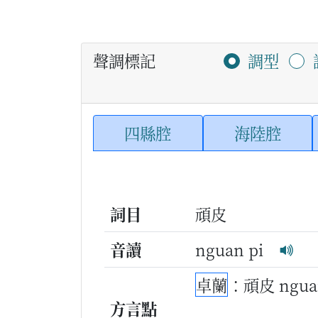
聲調標記
調型
四縣腔
海陸腔
詞目
頑皮
音讀
nguan pi
卓蘭
：頑皮 ngua
方言點