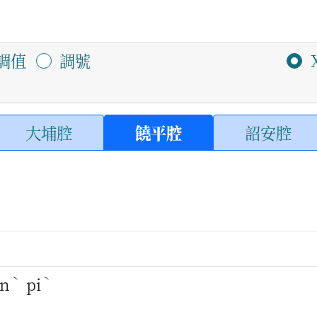
調值
調號
大埔腔
饒平腔
詔安腔
ˋ
ˋ
n
pi