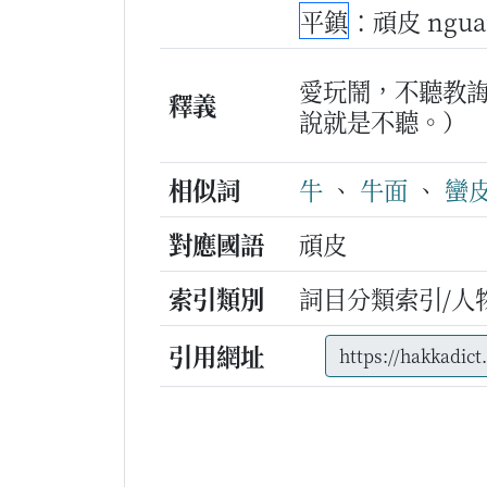
平鎮
：頑皮 ngua
愛玩鬧，不聽教
釋義
說就是不聽。）
相似詞
牛
、
牛面
、
蠻
對應國語
頑皮
索引類別
詞目分類索引/人
引用網址