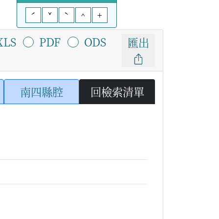
ˊ
ˇ
ˋ
^
+
XLS
PDF
ODS
匯出
南四縣腔
回檢索清單