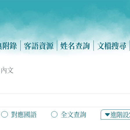
典附錄
客語資源
姓名查詢
文檔搜尋
內文
對應國語
全文查詢
進階設