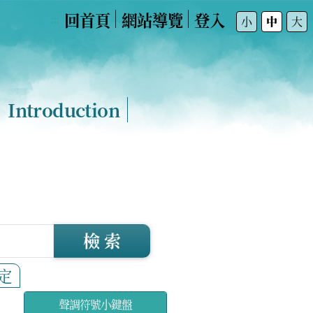
回首頁
網站導覽
登入
:::
小
中
大
Introduction
檢 索
定
聲調符號小鍵盤