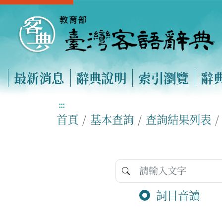
最新消息
辭典說明
索引瀏覽
辭
:::
首頁
基本查詢
查詢結果列表
詞目音讀