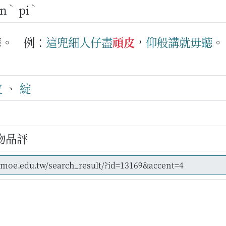
ˋ
ˋ
n
pi
誨。
例：
這兜
細人仔
盡
頑皮
，
仰般講
就
毋
聽
皮
、
綻
物品評